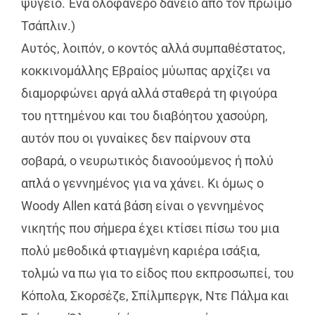
ψυγείο. Ένα ολοφάνερο δάνειο από τον πρώιμο
Τσάπλιν.)
Αυτός, λοιπόν, ο κοντός αλλά συμπαθέστατος,
κοκκινομάλλης Εβραίος μύωπας αρχίζει να
διαμορφώνει αργά αλλά σταθερά τη φιγούρα
του ηττημένου και του διαβόητου χασούρη,
αυτόν που οι γυναίκες δεν παίρνουν στα
σοβαρά, ο νευρωτικός διανοούμενος ή πολύ
απλά ο γεννημένος για να χάνει. Κι όμως ο
Woody Allen κατά βάση είναι ο γεννημένος
νικητής που σήμερα έχει κτίσει πίσω του μια
πολύ μεθοδικά φτιαγμένη καριέρα ισάξια,
τολμώ να πω για το είδος που εκπροσωπεί, του
Κόπολα, Σκορσέζε, Σπίλμπεργκ, Ντε Πάλμα και